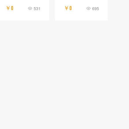
￥0
￥0
531
695