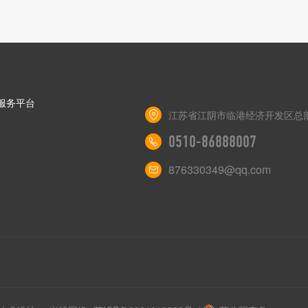
服务平台
江苏省江阴市临港经济开发区总部
0510-86888007
876330349@qq.com